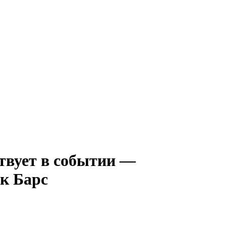
—
к Барс