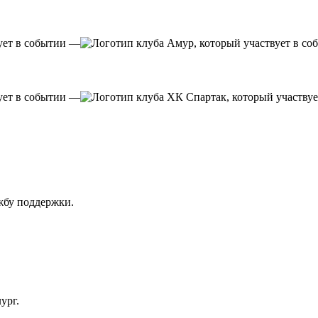
—
—
ужбу поддержки.
ург.