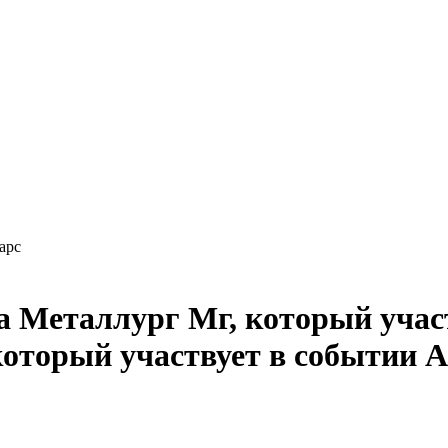
арс
А