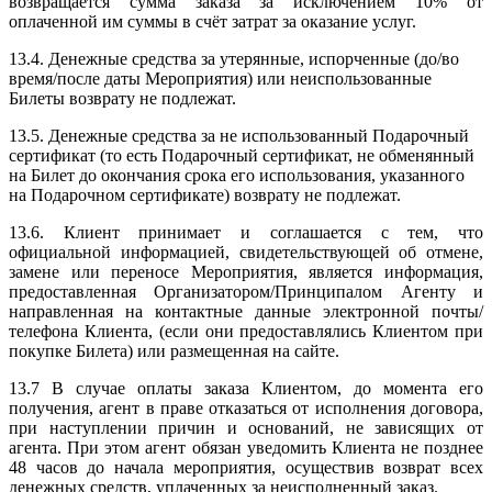
возвращается сумма заказа за исключением 10% от
оплаченной им суммы в счёт затрат за оказание услуг.
13.4. Денежные средства за утерянные, испорченные (до/во
время/после даты Мероприятия) или неиспользованные
Билеты возврату не подлежат.
13.5. Денежные средства за не использованный Подарочный
сертификат (то есть Подарочный сертификат, не обменянный
на Билет до окончания срока его использования, указанного
на Подарочном сертификате) возврату не подлежат.
13.6. Клиент принимает и соглашается с тем, что
официальной информацией, свидетельствующей об отмене,
замене или переносе Мероприятия, является информация,
предоставленная Организатором/Принципалом Агенту и
направленная на контактные данные электронной почты/
телефона Клиента, (если они предоставлялись Клиентом при
покупке Билета) или размещенная на сайте.
13.7 В случае оплаты заказа Клиентом, до момента его
получения, агент в праве отказаться от исполнения договора,
при наступлении причин и оснований, не зависящих от
агента. При этом агент обязан уведомить Клиента не позднее
48 часов до начала мероприятия, осуществив возврат всех
денежных средств, уплаченных за неисполненный заказ.