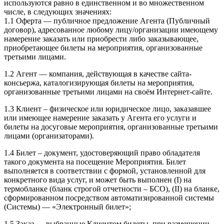
используются равно в единственном и во множественном
числе, в следующих значениях:
1.1 Оферта — публичное предложение Агента (Публичный
договор), адресованное любому лицу/организации имеющему
намерение заказать или приобрести либо заказывающее,
приобретающее билеты на мероприятия, организованные
третьими лицами.
1.2 Агент — компания, действующая в качестве сайта-
консьержа, каталогизирующая билеты на мероприятия,
организованные третьими лицами на своём Интернет-сайте.
1.3 Клиент – физическое или юридическое лицо, заказавшее
или имеющее намерение заказать у Агента его услуги и
билеты на досуговые мероприятия, организованные третьими
лицами (организаторами).
1.4 Билет – документ, удостоверяющий право обладателя
такого документа на посещение Мероприятия. Билет
выполняется в соответствии с формой, установленной для
конкретного вида услуг, и может быть выполнен (I) на
термобланке (бланк строгой отчетности – БСО), (II) на бланке,
сформированном посредством автоматизированной системы
(Системы) — «Электронный билет»;
1.5 Заказ — выбранные Клиентом билеты, при размещении