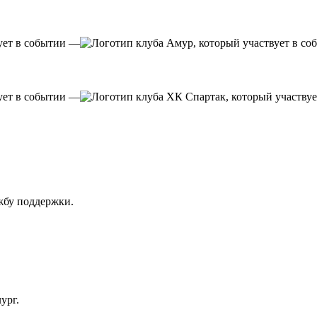
—
—
ужбу поддержки.
ург.